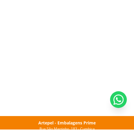
Artepel - Embalagens Prime
Rua São Martinho, 183 - Cumbica
Guarulhos-SP - CEP: 07231-160