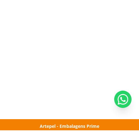
Artepel - Embalagens Prime
Rua São Martinho, 183 - Cumbica
Guarulhos-SP - CEP: 07231-160