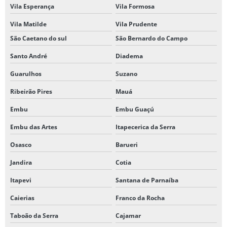
Vila Esperança
Vila Formosa
Vila Matilde
Vila Prudente
São Caetano do sul
São Bernardo do Campo
Santo André
Diadema
Guarulhos
Suzano
Ribeirão Pires
Mauá
Embu
Embu Guaçú
Embu das Artes
Itapecerica da Serra
Osasco
Barueri
Jandira
Cotia
Itapevi
Santana de Parnaíba
Caierias
Franco da Rocha
Taboão da Serra
Cajamar