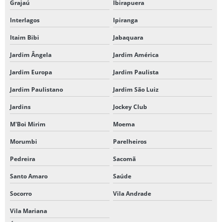
Grajaú
Ibirapuera
Interlagos
Ipiranga
Itaim Bibi
Jabaquara
Jardim Ângela
Jardim América
Jardim Europa
Jardim Paulista
Jardim Paulistano
Jardim São Luiz
Jardins
Jockey Club
M'Boi Mirim
Moema
Morumbi
Parelheiros
Pedreira
Sacomã
Santo Amaro
Saúde
Socorro
Vila Andrade
Vila Mariana