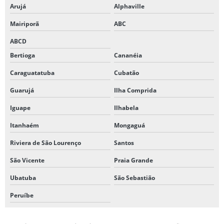
Arujá
Alphaville
Mairiporã
ABC
ABCD
Bertioga
Cananéia
Caraguatatuba
Cubatão
Guarujá
Ilha Comprida
Iguape
Ilhabela
Itanhaém
Mongaguá
Riviera de São Lourenço
Santos
São Vicente
Praia Grande
Ubatuba
São Sebastião
Peruíbe