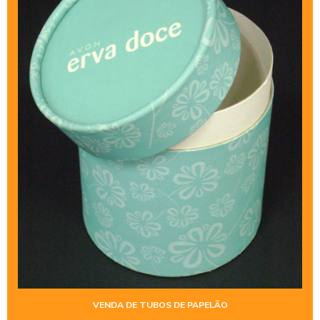
TUBETES DE PAPELÃO PREÇO
TUBETES DE PLÁSTICO
TUBO CORREIO
TUBO PARA ENVIO DE PÔSTER
TUBO FIBRALATA
TUBO KRAFT
TUBO LATA PERSONALIZADO
TUBO DE PAPELÃO
TUBO DE PAPELÃO PARA PERFUME
TUBO POSTAL
TUBO POSTAL COMPRAR
VENDA DE TUBOS DE PAPELÃO
TUBO POSTAL PREÇO