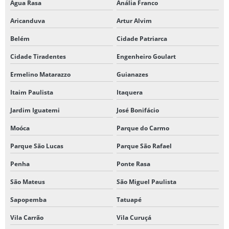
Água Rasa
Anália Franco
Aricanduva
Artur Alvim
Belém
Cidade Patriarca
Cidade Tiradentes
Engenheiro Goulart
Ermelino Matarazzo
Guianazes
Itaim Paulista
Itaquera
Jardim Iguatemi
José Bonifácio
Moóca
Parque do Carmo
Parque São Lucas
Parque São Rafael
Penha
Ponte Rasa
São Mateus
São Miguel Paulista
Sapopemba
Tatuapé
Vila Carrão
Vila Curuçá