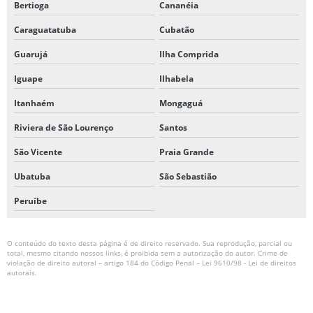
Bertioga
Cananéia
Caraguatatuba
Cubatão
Guarujá
Ilha Comprida
Iguape
Ilhabela
Itanhaém
Mongaguá
Riviera de São Lourenço
Santos
São Vicente
Praia Grande
Ubatuba
São Sebastião
Peruíbe
O conteúdo do texto desta página é de direito reservado. Sua reprodução, parcial ou
total, mesmo citando nossos links, é proibida sem a autorização do autor. Crime de
violação de direito autoral – artigo 184 do Código Penal –
Lei 9610/98 - Lei de direitos
autorais
.