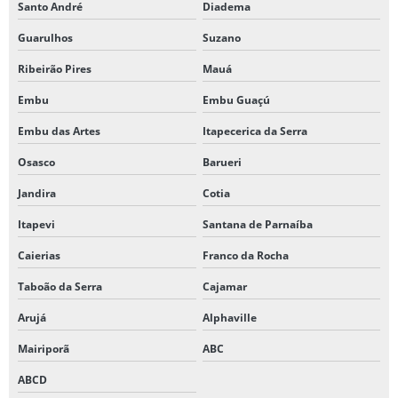
Santo André
Diadema
Guarulhos
Suzano
Ribeirão Pires
Mauá
Embu
Embu Guaçú
Embu das Artes
Itapecerica da Serra
Osasco
Barueri
Jandira
Cotia
Itapevi
Santana de Parnaíba
Caierias
Franco da Rocha
Taboão da Serra
Cajamar
Arujá
Alphaville
Mairiporã
ABC
ABCD