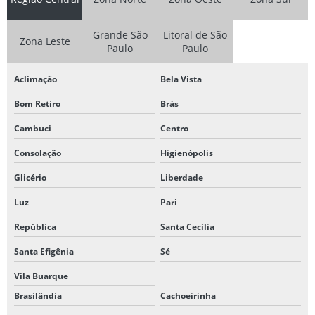
Grande São
Litoral de São
Zona Leste
Paulo
Paulo
Aclimação
Bela Vista
Bom Retiro
Brás
Cambuci
Centro
Consolação
Higienópolis
Glicério
Liberdade
Luz
Pari
República
Santa Cecília
Santa Efigênia
Sé
Vila Buarque
Brasilândia
Cachoeirinha