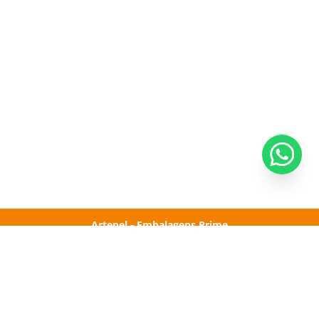
Artepel - Embalagens Prime
Rua São Martinho, 183 - Cumbica
Guarulhos-SP - CEP: 07231-160
(11) 2412-7172
(11) 94380-5556
Home