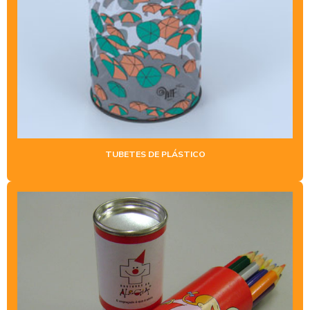
TUBETES DE PLÁSTICO
TUBO CORREIO
TUBO PARA ENVIO DE PÔSTER
TUBO FIBRALATA
TUBO KRAFT
TUBO LATA PERSONALIZADO
TUBETES DE PLÁSTICO
TUBO DE PAPELÃO
TUBO DE PAPELÃO PARA PERFUME
TUBO POSTAL
TUBO POSTAL COMPRAR
TUBO POSTAL PREÇO
TUBOS DE PAPELÃO KRAFT