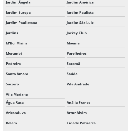
Jardim Ângela
Jardim América
Jardim Europa
Jardim Paulista
Jardim Paulistano
Jardim São Luiz
Jardins
Jockey Club
M'Boi Mirim
Moema
Morumbi
Parelheiros
Pedreira
Sacomã
Santo Amaro
Saúde
Socorro
Vila Andrade
Vila Mariana
Água Rasa
Anália Franco
Aricanduva
Artur Alvim
Belém
Cidade Patriarca