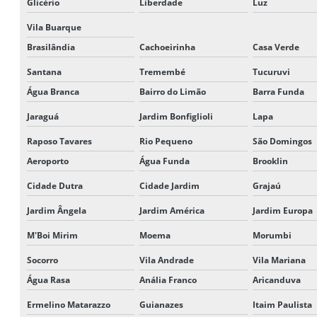
Glicério
Liberdade
Luz
Vila Buarque
Brasilândia
Cachoeirinha
Casa Verde
Santana
Tremembé
Tucuruvi
Água Branca
Bairro do Limão
Barra Funda
Jaraguá
Jardim Bonfiglioli
Lapa
Raposo Tavares
Rio Pequeno
São Domingos
Aeroporto
Água Funda
Brooklin
Cidade Dutra
Cidade Jardim
Grajaú
Jardim Ângela
Jardim América
Jardim Europa
M'Boi Mirim
Moema
Morumbi
Socorro
Vila Andrade
Vila Mariana
Água Rasa
Anália Franco
Aricanduva
Ermelino Matarazzo
Guianazes
Itaim Paulista