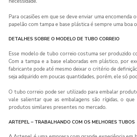
necessidade.
Para ocasiões em que se deve enviar uma encomenda ou
papelão com tampa e base plástica é sempre uma boa op
DETALHES SOBRE O MODELO DE TUBO CORREIO
Esse modelo de
tubo correio
costuma ser produzido com
Com a tampa e a base elaboradas em plástico, por e
fabricante pode até mesmo deixar o critério de definiç
seja adquirido em poucas quantidades, porém, ele só po
O
tubo correio
pode ser utilizado para embalar produt
vale salientar que as embalagens são rígidas, o que a
produtos similares presentes no mercado.
ARTEPEL – TRABALHANDO COM OS MELHORES TUBOS
A Artepel é uma empresa com grande experiência em b