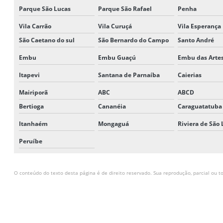
Parque São Lucas
Parque São Rafael
Penha
Vila Carrão
Vila Curuçá
Vila Esperança
São Caetano do sul
São Bernardo do Campo
Santo André
Embu
Embu Guaçú
Embu das Arte
Itapevi
Santana de Parnaíba
Caierias
Mairiporã
ABC
ABCD
Bertioga
Cananéia
Caraguatatuba
Itanhaém
Mongaguá
Riviera de São
Peruíbe
O conteúdo do texto desta página é de direito reservado. Sua reprodução, parcial ou to