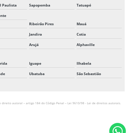
l Paulista
Sapopemba
Tatuapé
ente
Ribeirão Pires
Mauá
Jandira
Cotia
Arujá
Alphaville
rida
Iguape
Ilhabela
nde
Ubatuba
São Sebastião
 direito autoral – artigo 184 do Código Penal –
Lei 9610/98 - Lei de direitos autorais
.