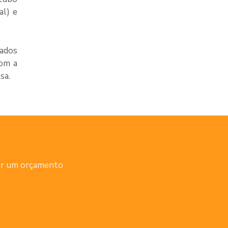
FABRICANTES DE TUBETES DE PAPEL
al) e
FABRICANTES DE TUBETES DE PAPELÃO
lados
FORNECEDORES DE TUBETES DE PAPELÃO
com a
INDÚSTRIA DE TUBETES DE PAPEL
sa.
INDÚSTRIA DE TUBOS DE PAPELÕES
LATA TUBO
PORTA LAPIS DE PAPELÃO
PORTA TRECO DE PAPELÃO
tar um orçamento
TUBETE PARA EMBALAGEM
TUBETES DE PAPELÃO
TUBETES DE PAPELÃO PREÇO