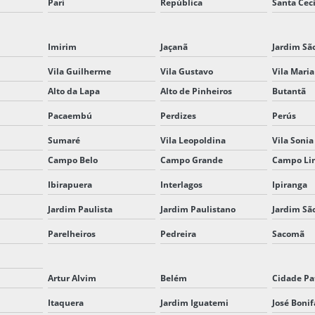
Pari
República
Santa Cecí
Imirim
Jaçanã
Jardim Sã
Vila Guilherme
Vila Gustavo
Vila Maria
Alto da Lapa
Alto de Pinheiros
Butantã
Pacaembú
Perdizes
Perús
Sumaré
Vila Leopoldina
Vila Sonia
Campo Belo
Campo Grande
Campo Li
Ibirapuera
Interlagos
Ipiranga
Jardim Paulista
Jardim Paulistano
Jardim Sã
Parelheiros
Pedreira
Sacomã
Artur Alvim
Belém
Cidade Pa
Itaquera
Jardim Iguatemi
José Bonif