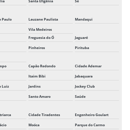
lia
Santa Efigênia
Sé
o Paulo
Lauzane Paulista
Mandaqui
Vila Medeiros
Freguesia do Ó
Jaguaré
Pinheiros
Pirituba
mpo
Capão Redondo
Cidade Ademar
Itaim Bibi
Jabaquara
o Luiz
Jardins
Jockey Club
Santo Amaro
Saúde
triarca
Cidade Tiradentes
Engenheiro Goulart
ácio
Moóca
Parque do Carmo