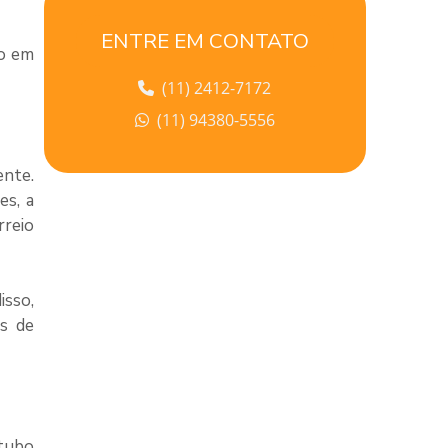
EMBALAGEM TUBO KRAFT
ENTRE EM CONTATO
o
em
EMBALAGEM TUBO LATA
(11) 2412-7172
EMBALAGEM TUBO DE PAPELÃO
(11) 94380-5556
EMBALAGEM TUBULAR
ente.
es, a
EMBALAGEM TUBULAR DE PAPELÃO
rreio
EMBALAGENS TUBULARES DE PLÁSTICO
EMBALAGENS TUBULARES POLIPROPILENO
isso,
is de
EMPRESAS DE TUBETES DE PAPELÃO
FÁBRICA DE COFRE DE PAPELÃO
FABRICA DE TUBOS DE PAPELÃO
tubo