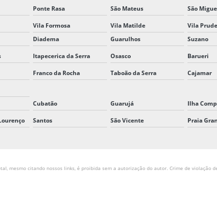
Ponte Rasa
São Mateus
São Migue
Vila Formosa
Vila Matilde
Vila Prud
Diadema
Guarulhos
Suzano
s
Itapecerica da Serra
Osasco
Barueri
Franco da Rocha
Taboão da Serra
Cajamar
Cubatão
Guarujá
Ilha Comp
 Lourenço
Santos
São Vicente
Praia Gra
tal, mesmo citando nossos links, é proibida sem a autorização do autor. Crime de violação de