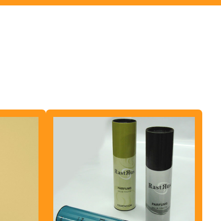
TUBETES DE PLÁSTICO
TUBO CORREIO
TUBO PARA ENVIO DE PÔSTER
TUBO FIBRALATA
TUBO KRAFT
TUBO LATA PERSONALIZADO
TUBO DE PAPELÃO
TUBO DE PAPELÃO PARA PERFUME
TUBO POSTAL
TUBO POSTAL COMPRAR