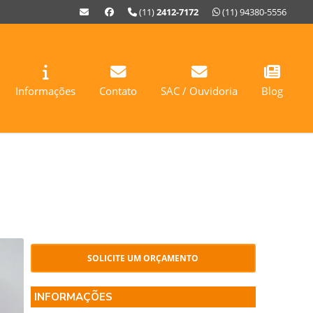
(11)
2412-7172
(11) 94380-5556
Informações
Contato
SAC / Ouvidoria
Blog
SOLICITE UM ORÇAMENTO
INFORMAÇÕES