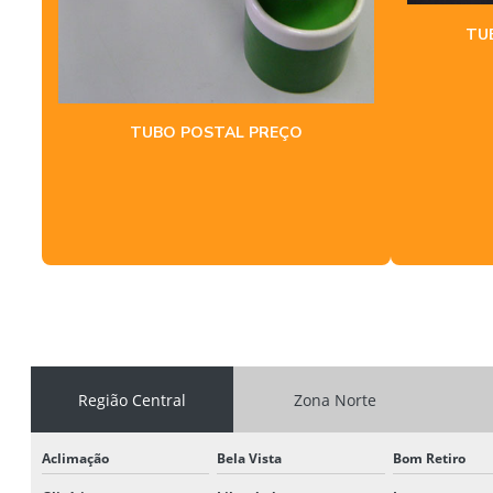
TU
TUBO POSTAL PREÇO
Região Central
Zona Norte
Aclimação
Bela Vista
Bom Retiro