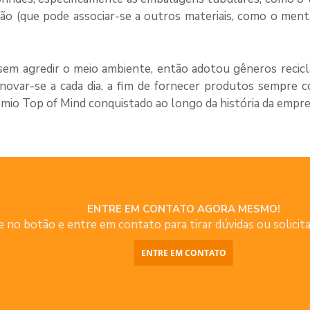
ão (que pode associar-se a outros materiais, como o ment
em agredir o meio ambiente, então adotou gêneros recic
inovar-se a cada dia, a fim de fornecer produtos sempre 
êmio Top of Mind conquistado ao longo da história da empre
ENTRE EM CONTATO AGORA MESMO!
e no botão e entre em contato para tirar dúvidas ou solici
ENTRE EM CONTATO